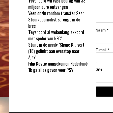
‘Feyenoord wil vast bedrag van 33
miljoen euro ontvangen’
Veen onzin rondom transfer Sean
Steur: ‘Journalist sprengt in de
bres’
Naam
*
‘Feyenoord al wekenlang akkoord
met speler van NEC’
Stunt in de maak: ‘Shane Kluivert
(18) gelinkt aan overstap naar
E-mail
*
Ajax’
Filip Kostic aangekomen Nederland:
‘Ik ga alles geven voor PSV’
Site