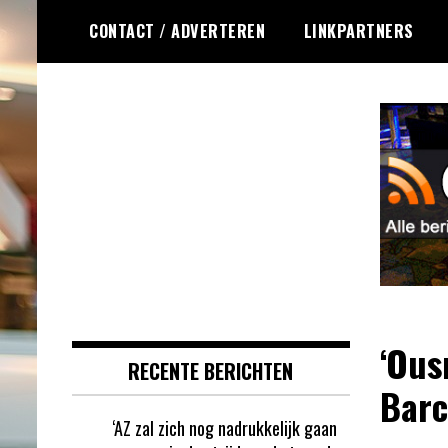
Ga
CONTACT / ADVERTEREN
LINKPARTNERS
naar
de
inhoud
Dagelijks het laatste gokkasten en
Gokkasten RSS
fruitautomaten nieuws voor jou
verzameld
‘Ous
RECENTE BERICHTEN
Barc
‘AZ zal zich nog nadrukkelijk gaan