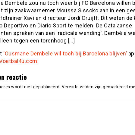
 Dembele zou nu toch weer bij FC Barcelona willen bl
ft zijn zaakwaarnemer Moussa Sissoko aan in een ge
dtrainer Xavi en directeur Jordi Cruijff. Dit weten de
o Deportivo en Diario Sport te melden. De Catalaanse
anten spreken van een ‘radicale wending’. Dembélé w
lleen tegen een torenhoog […]
st
‘Ousmane Dembele wil toch bij Barcelona blijven’
ap
Voetbal4u.com
.
en reactie
adres wordt niet gepubliceerd.
Vereiste velden zijn gemarkeerd m