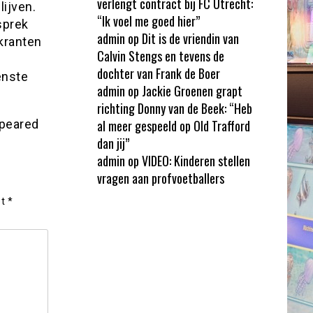
verlengt contract bij FC Utrecht:
ijven.
“Ik voel me goed hier”
sprek
admin
op
Dit is de vriendin van
 kranten
Calvin Stengs en tevens de
dochter van Frank de Boer
enste
admin
op
Jackie Groenen grapt
richting Donny van de Beek: “Heb
peared
al meer gespeeld op Old Trafford
dan jij”
admin
op
VIDEO: Kinderen stellen
vragen aan profvoetballers
et
*