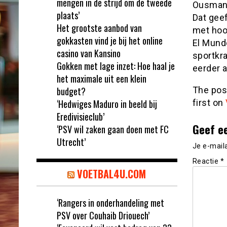
mengen in de strijd om de tweede
Ousmane
plaats’
Dat gee
Het grootste aanbod van
met hoof
gokkasten vind je bij het online
El Mund
casino van Kansino
sportkr
Gokken met lage inzet: Hoe haal je
eerder a
het maximale uit een klein
budget?
The po
‘Hedwiges Maduro in beeld bij
first on
Eredivisieclub’
Geef e
‘PSV wil zaken gaan doen met FC
Utrecht’
Je e-mail
Reactie
*
VOETBAL4U.COM
‘Rangers in onderhandeling met
PSV over Couhaib Driouech’