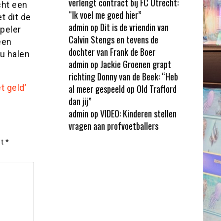
verlengt contract bij FC Utrecht:
cht een
“Ik voel me goed hier”
 dit de
admin
op
Dit is de vriendin van
peler
Calvin Stengs en tevens de
een
dochter van Frank de Boer
u halen
admin
op
Jackie Groenen grapt
richting Donny van de Beek: “Heb
t geld’
al meer gespeeld op Old Trafford
dan jij”
admin
op
VIDEO: Kinderen stellen
vragen aan profvoetballers
et
*