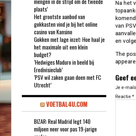
mengen in de strijd om de tweede
Na het v
plaats’
topaank
Het grootste aanbod van
komende
gokkasten vind je bij het online
van PSV 
casino van Kansino
aanvall
Gokken met lage inzet: Hoe haal je
en volge
het maximale uit een klein
budget?
The po
‘Hedwiges Maduro in beeld bij
appeare
Eredivisieclub’
Geef e
‘PSV wil zaken gaan doen met FC
Utrecht’
Je e-mail
Reactie
*
VOETBAL4U.COM
BIZAR: Real Madrid legt 140
miljoen neer voor pas 19-jarige