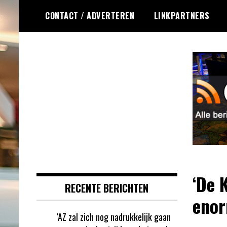
Ga
CONTACT / ADVERTEREN
LINKPARTNERS
naar
de
inhoud
Dagelijks het laatste gokkasten en
Gokkasten RSS
fruitautomaten nieuws voor jou
verzameld
‘De 
RECENTE BERICHTEN
enor
‘AZ zal zich nog nadrukkelijk gaan