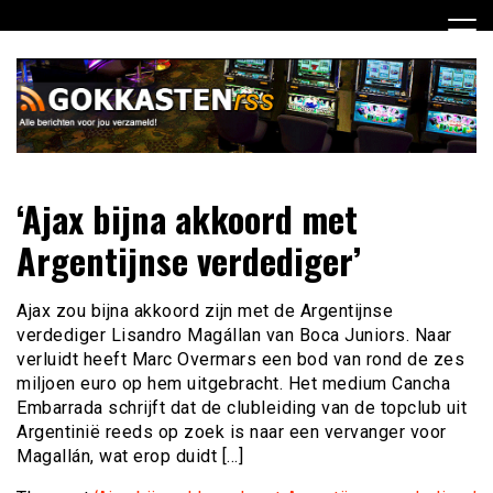
Ga
naar
de
inhoud
Dagelijks het laatste gokkasten en fruitautomaten nieuws
Gokkasten RSS
‘Ajax bijna akkoord met
voor jou verzameld
Argentijnse verdediger’
Ajax zou bijna akkoord zijn met de Argentijnse
verdediger Lisandro Magállan van Boca Juniors. Naar
verluidt heeft Marc Overmars een bod van rond de zes
miljoen euro op hem uitgebracht. Het medium Cancha
Embarrada schrijft dat de clubleiding van de topclub uit
Argentinië reeds op zoek is naar een vervanger voor
Magallán, wat erop duidt […]