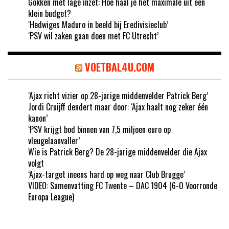
Gokken met lage inzet: Hoe haal je het maximale uit een
klein budget?
‘Hedwiges Maduro in beeld bij Eredivisieclub’
‘PSV wil zaken gaan doen met FC Utrecht’
VOETBAL4U.COM
‘Ajax richt vizier op 28-jarige middenvelder Patrick Berg’
Jordi Cruijff dendert maar door: ‘Ajax haalt nog zeker één
kanon’
‘PSV krijgt bod binnen van 7,5 miljoen euro op
vleugelaanvaller’
Wie is Patrick Berg? De 28-jarige middenvelder die Ajax
volgt
‘Ajax-target ineens hard op weg naar Club Brugge’
VIDEO: Samenvatting FC Twente – DAC 1904 (6-0 Voorronde
Europa League)