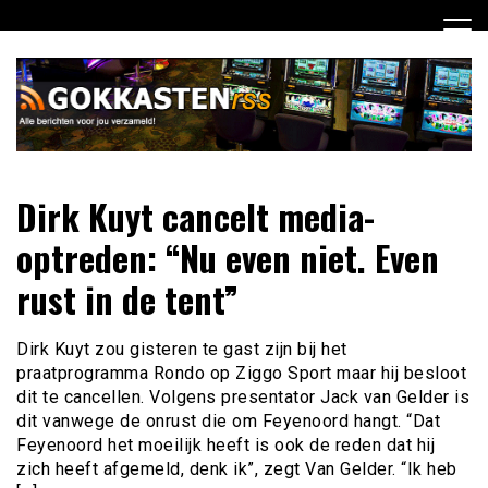
Ga
naar
de
inhoud
Dagelijks het laatste gokkasten en fruitautomaten nieuws
Gokkasten RSS
Dirk Kuyt cancelt media-
voor jou verzameld
optreden: “Nu even niet. Even
rust in de tent”
Dirk Kuyt zou gisteren te gast zijn bij het
praatprogramma Rondo op Ziggo Sport maar hij besloot
dit te cancellen. Volgens presentator Jack van Gelder is
dit vanwege de onrust die om Feyenoord hangt. “Dat
Feyenoord het moeilijk heeft is ook de reden dat hij
zich heeft afgemeld, denk ik”, zegt Van Gelder. “Ik heb