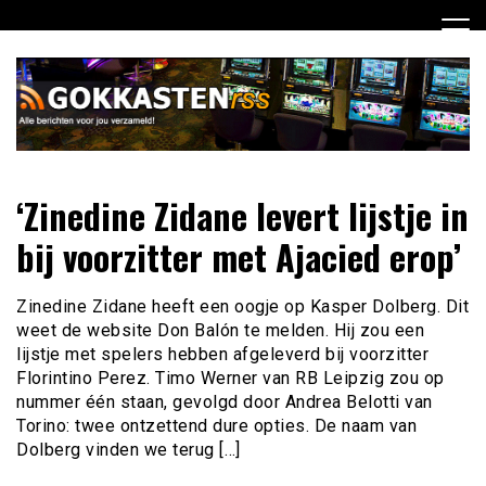
Ga
naar
de
inhoud
Dagelijks het laatste gokkasten en fruitautomaten nieuws
Gokkasten RSS
‘Zinedine Zidane levert lijstje in
voor jou verzameld
bij voorzitter met Ajacied erop’
Zinedine Zidane heeft een oogje op Kasper Dolberg. Dit
weet de website Don Balón te melden. Hij zou een
lijstje met spelers hebben afgeleverd bij voorzitter
Florintino Perez. Timo Werner van RB Leipzig zou op
nummer één staan, gevolgd door Andrea Belotti van
Torino: twee ontzettend dure opties. De naam van
Dolberg vinden we terug […]