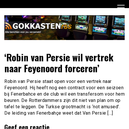
Ga
naar
de
inhoud
Dagelijks het laatste gokkasten en fruitautomaten nieuws
Gokkasten RSS
‘Robin van Persie wil vertrek
voor jou verzameld
naar Feyenoord forceren’
Robin van Persie staat open voor een vertrek naar
Feyenoord. Hij heeft nog een contract voor een seizoen
bij Fenerbahce en de club wil een transfersom voor hem
beuren. De Rotterdammers zijn dit niet van plan om op
tafel te leggen. De Turkse grootmacht is ‘not amused’.
De leiding van Fenerbahçe weet dat Van Persie […]
Geef een reactie