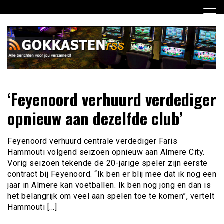
Ga
naar
de
inhoud
Dagelijks het laatste gokkasten en fruitautomaten nieuws
Gokkasten RSS
‘Feyenoord verhuurd verdediger
voor jou verzameld
opnieuw aan dezelfde club’
Feyenoord verhuurd centrale verdediger Faris
Hammouti volgend seizoen opnieuw aan Almere City.
Vorig seizoen tekende de 20-jarige speler zijn eerste
contract bij Feyenoord. “Ik ben er blij mee dat ik nog een
jaar in Almere kan voetballen. Ik ben nog jong en dan is
het belangrijk om veel aan spelen toe te komen”, vertelt
Hammouti […]