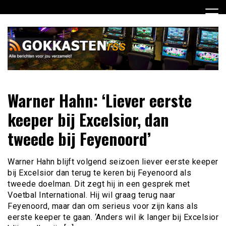
Ga
naar
de
inhoud
Dagelijks het laatste gokkasten en fruitautomaten nieuws
Gokkasten RSS
Warner Hahn: ‘Liever eerste
voor jou verzameld
keeper bij Excelsior, dan
tweede bij Feyenoord’
Warner Hahn blijft volgend seizoen liever eerste keeper
bij Excelsior dan terug te keren bij Feyenoord als
tweede doelman. Dit zegt hij in een gesprek met
Voetbal International. Hij wil graag terug naar
Feyenoord, maar dan om serieus voor zijn kans als
eerste keeper te gaan. ‘Anders wil ik langer bij Excelsior