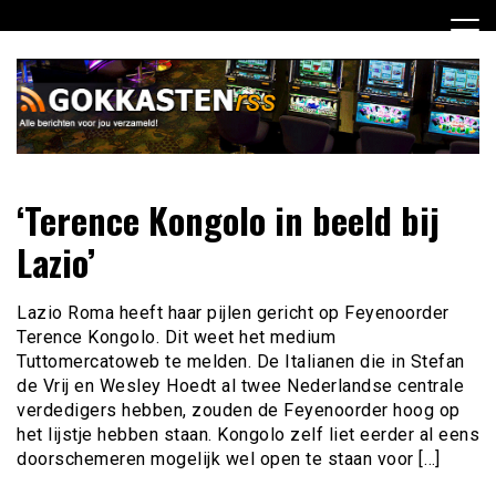
Ga
naar
de
inhoud
Dagelijks het laatste gokkasten en fruitautomaten nieuws
Gokkasten RSS
‘Terence Kongolo in beeld bij
voor jou verzameld
Lazio’
Lazio Roma heeft haar pijlen gericht op Feyenoorder
Terence Kongolo. Dit weet het medium
Tuttomercatoweb te melden. De Italianen die in Stefan
de Vrij en Wesley Hoedt al twee Nederlandse centrale
verdedigers hebben, zouden de Feyenoorder hoog op
het lijstje hebben staan. Kongolo zelf liet eerder al eens
doorschemeren mogelijk wel open te staan voor […]