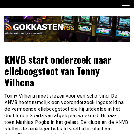
Ga
naar
de
inhoud
Dagelijks het laatste gokkasten en fruitautomaten nieuws
Gokkasten RSS
KNVB start onderzoek naar
voor jou verzameld
elleboogstoot van Tonny
Vilhena
Tonny Vilhena moet vrezen voor een schorsing. De
KNVB heeft namelijk een vooronderzoek ingesteld na
de vermeende elleboogstoot die hij uitdeelde in het
duel tegen Sparta van afgelopen weekend. Hij raakt
toen Mathias Pogba in het gelaat. De clubs en de KNVB
stellen de aanklager betaald voetbal in staat om