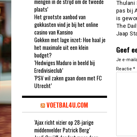
mengen in de strijd om de tweede
Thulani 
plaats’
pas bij 
Het grootste aanbod van
is gewor
gokkasten vind je bij het online
The Dail
casino van Kansino
Jaap St
Gokken met lage inzet: Hoe haal je
het maximale uit een klein
Geef e
budget?
Je e-mail
‘Hedwiges Maduro in beeld bij
Eredivisieclub’
Reactie
*
‘PSV wil zaken gaan doen met FC
Utrecht’
VOETBAL4U.COM
‘Ajax richt vizier op 28-jarige
middenvelder Patrick Berg’