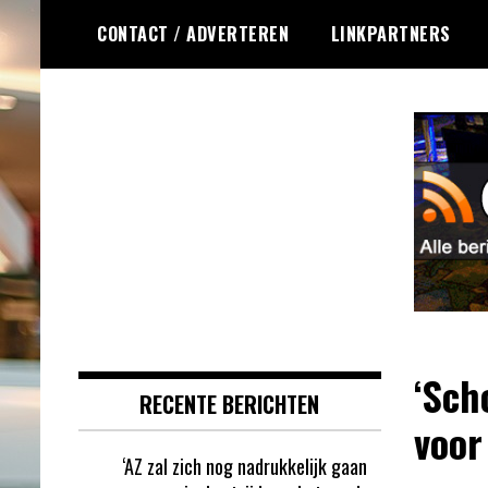
Ga
CONTACT / ADVERTEREN
LINKPARTNERS
naar
de
inhoud
Dagelijks het laatste gokkasten en
Gokkasten RSS
fruitautomaten nieuws voor jou
verzameld
‘Sch
RECENTE BERICHTEN
voor
‘AZ zal zich nog nadrukkelijk gaan