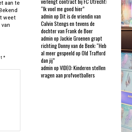
verlengt contract bij FC Utrecht:
t aan te
“Ik voel me goed hier”
. Bekend
admin
op
Dit is de vriendin van
it weet
Calvin Stengs en tevens de
g van
dochter van Frank de Boer
admin
op
Jackie Groenen grapt
richting Donny van de Beek: “Heb
al meer gespeeld op Old Trafford
et
*
dan jij”
admin
op
VIDEO: Kinderen stellen
vragen aan profvoetballers