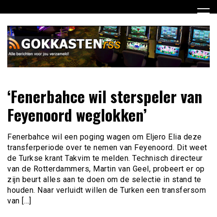
Ga
naar
de
inhoud
Dagelijks het laatste gokkasten en fruitautomaten nieuws
Gokkasten RSS
‘Fenerbahce wil sterspeler van
voor jou verzameld
Feyenoord weglokken’
Fenerbahce wil een poging wagen om Eljero Elia deze
transferperiode over te nemen van Feyenoord. Dit weet
de Turkse krant Takvim te melden. Technisch directeur
van de Rotterdammers, Martin van Geel, probeert er op
zijn beurt alles aan te doen om de selectie in stand te
houden. Naar verluidt willen de Turken een transfersom
van […]