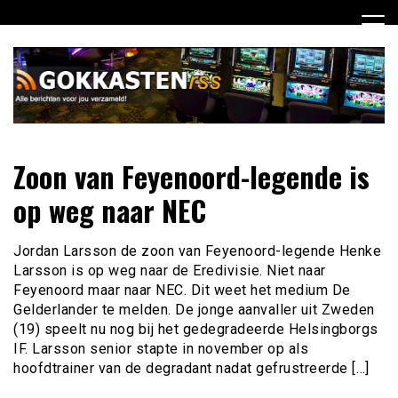
Ga
naar
de
inhoud
Dagelijks het laatste gokkasten en fruitautomaten nieuws
Gokkasten RSS
Zoon van Feyenoord-legende is
voor jou verzameld
op weg naar NEC
Jordan Larsson de zoon van Feyenoord-legende Henke
Larsson is op weg naar de Eredivisie. Niet naar
Feyenoord maar naar NEC. Dit weet het medium De
Gelderlander te melden. De jonge aanvaller uit Zweden
(19) speelt nu nog bij het gedegradeerde Helsingborgs
IF. Larsson senior stapte in november op als
hoofdtrainer van de degradant nadat gefrustreerde […]