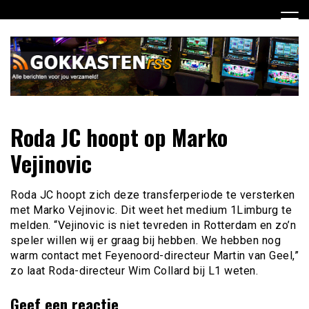
Ga
naar
de
inhoud
Dagelijks het laatste gokkasten en fruitautomaten nieuws
Gokkasten RSS
Roda JC hoopt op Marko
voor jou verzameld
Vejinovic
Roda JC hoopt zich deze transferperiode te versterken
met Marko Vejinovic. Dit weet het medium 1Limburg te
melden. “Vejinovic is niet tevreden in Rotterdam en zo’n
speler willen wij er graag bij hebben. We hebben nog
warm contact met Feyenoord-directeur Martin van Geel,”
zo laat Roda-directeur Wim Collard bij L1 weten.
Geef een reactie