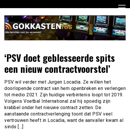
Ga
naar
de
inhoud
Dagelijks het laatste gokkasten en fruitautomaten nieuws
Gokkasten RSS
‘PSV doet geblesseerde spits
voor jou verzameld
een nieuw contractvoorstel’
PSV wil verder met Jurgen Locadia. Ze willen het
doorlopende contract van hem openbreken en verlengen
tot medio 2021. Zijn huidige verbintenis loopt tot 2019.
Volgens Voetbal International zal hij spoedig zijn
krabbel onder het nieuwe contract zetten. De
aanstaande contractverlenging toont dat PSV veel
vertrouwen heeft in Locadia, want de aanvaller kwam al
sinds […]