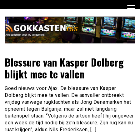
Ga
naar
de
inhoud
Dagelijks het laatste gokkasten en fruitautomaten nieuws
Gokkasten RSS
Blessure van Kasper Dolberg
voor jou verzameld
blijkt mee te vallen
Goed nieuws voor Ajax. De blessure van Kasper
Dolberg blijkt mee te vallen. De aanvaller ontbreekt
vrijdag vanwege rugklachten als Jong Denemarken het
opneemt tegen Bulgarije, maar zal niet langdurig
buitenspel staan. “Volgens de artsen heeft hij ongeveer
een week de tijd nodig bij zo’n blessure. Zijn rug kan nu
rust krijgen”, aldus Nils Frederiksen, […]