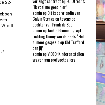
verlengt contract bij FC Utrecht:
De 22-
“Ik voel me goed hier”
admin
op
Dit is de vriendin van
hebben
Calvin Stengs en tevens de
 een
dochter van Frank de Boer
. Wordt
admin
op
Jackie Groenen grapt
richting Donny van de Beek: “Heb
al meer gespeeld op Old Trafford
dan jij”
et
*
admin
op
VIDEO: Kinderen stellen
vragen aan profvoetballers