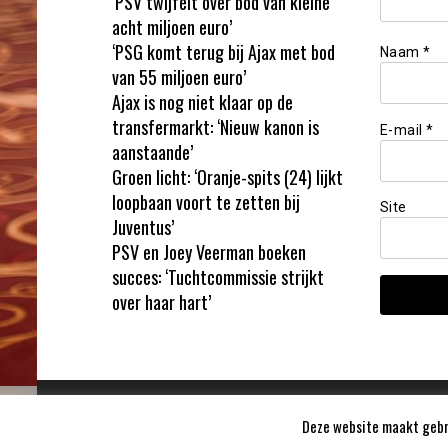
‘PSV twijfelt over bod van kleine
acht miljoen euro’
‘PSG komt terug bij Ajax met bod
Naam
*
van 55 miljoen euro’
Ajax is nog niet klaar op de
transfermarkt: ‘Nieuw kanon is
E-mail
*
aanstaande’
Groen licht: ‘Oranje-spits (24) lijkt
loopbaan voort te zetten bij
Site
Juventus’
PSV en Joey Veerman boeken
succes: ‘Tuchtcommissie strijkt
over haar hart’
Deze website maakt gebru