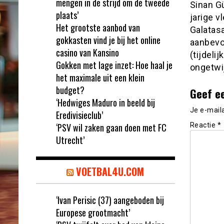
mengen in de strijd om de tweede
Sinan G
plaats’
jarige v
Het grootste aanbod van
Galatas
gokkasten vind je bij het online
aanbevol
casino van Kansino
(tijdeli
Gokken met lage inzet: Hoe haal je
ongetwij
het maximale uit een klein
budget?
Geef e
‘Hedwiges Maduro in beeld bij
Je e-mail
Eredivisieclub’
‘PSV wil zaken gaan doen met FC
Reactie
*
Utrecht’
VOETBAL4U.COM
‘Ivan Perisic (37) aangeboden bij
Europese grootmacht’