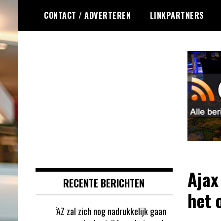
Ga
CONTACT / ADVERTEREN
LINKPARTNERS
naar
de
inhoud
Dagelijks het laatste gokkasten en
Gokkasten RSS
fruitautomaten nieuws voor jou
verzameld
Ajax
RECENTE BERICHTEN
het 
‘AZ zal zich nog nadrukkelijk gaan