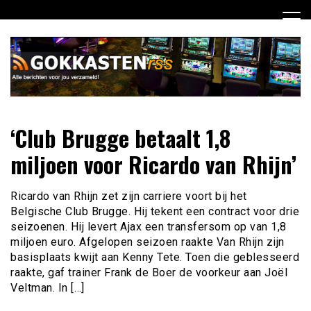
Ga
naar
de
inhoud
Dagelijks het laatste gokkasten en fruitautomaten nieuws
Gokkasten RSS
‘Club Brugge betaalt 1,8
voor jou verzameld
miljoen voor Ricardo van Rhijn’
Ricardo van Rhijn zet zijn carriere voort bij het
Belgische Club Brugge. Hij tekent een contract voor drie
seizoenen. Hij levert Ajax een transfersom op van 1,8
miljoen euro. Afgelopen seizoen raakte Van Rhijn zijn
basisplaats kwijt aan Kenny Tete. Toen die geblesseerd
raakte, gaf trainer Frank de Boer de voorkeur aan Joël
Veltman. In […]