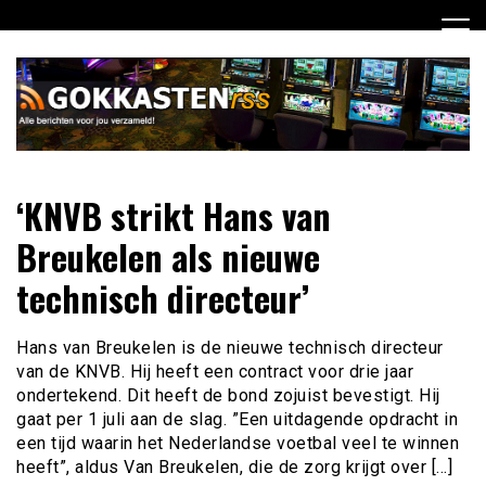
Ga
naar
de
inhoud
Dagelijks het laatste gokkasten en fruitautomaten nieuws
Gokkasten RSS
‘KNVB strikt Hans van
voor jou verzameld
Breukelen als nieuwe
technisch directeur’
Hans van Breukelen is de nieuwe technisch directeur
van de KNVB. Hij heeft een contract voor drie jaar
ondertekend. Dit heeft de bond zojuist bevestigt. Hij
gaat per 1 juli aan de slag. ”Een uitdagende opdracht in
een tijd waarin het Nederlandse voetbal veel te winnen
heeft”, aldus Van Breukelen, die de zorg krijgt over […]