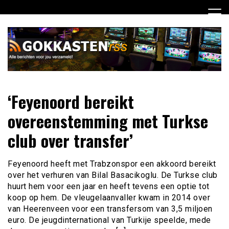
Ga
naar
de
inhoud
Dagelijks het laatste gokkasten en fruitautomaten nieuws
Gokkasten RSS
‘Feyenoord bereikt
voor jou verzameld
overeenstemming met Turkse
club over transfer’
Feyenoord heeft met Trabzonspor een akkoord bereikt
over het verhuren van Bilal Basacikoglu. De Turkse club
huurt hem voor een jaar en heeft tevens een optie tot
koop op hem. De vleugelaanvaller kwam in 2014 over
van Heerenveen voor een transfersom van 3,5 miljoen
euro. De jeugdinternational van Turkije speelde, mede