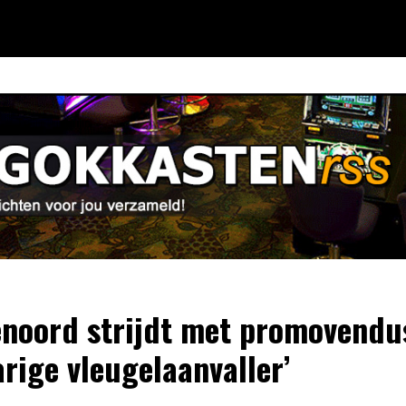
enoord strijdt met promovend
arige vleugelaanvaller’