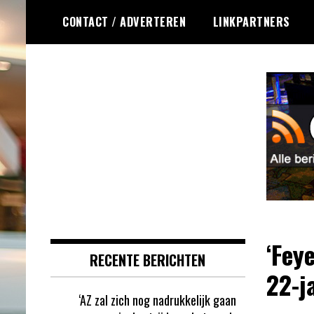
Ga
CONTACT / ADVERTEREN
LINKPARTNERS
naar
de
inhoud
Dagelijks het laatste gokkasten en
Gokkasten RSS
fruitautomaten nieuws voor jou
verzameld
‘Fey
RECENTE BERICHTEN
22-j
‘AZ zal zich nog nadrukkelijk gaan