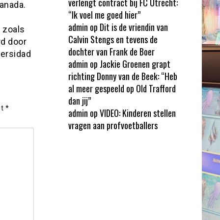
verlengt contract bij FC Utrecht:
anada.
“Ik voel me goed hier”
admin
op
Dit is de vriendin van
, zoals
Calvin Stengs en tevens de
rd door
dochter van Frank de Boer
ersidad
admin
op
Jackie Groenen grapt
richting Donny van de Beek: “Heb
al meer gespeeld op Old Trafford
dan jij”
et
*
admin
op
VIDEO: Kinderen stellen
vragen aan profvoetballers