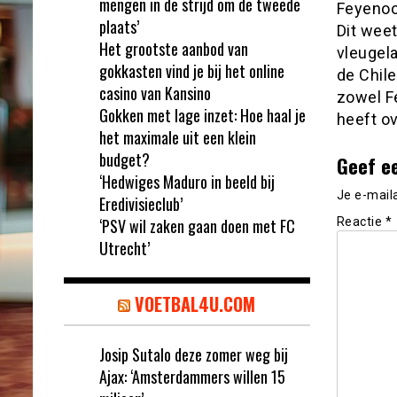
mengen in de strijd om de tweede
Feyenoo
plaats’
Dit wee
Het grootste aanbod van
vleugela
gokkasten vind je bij het online
de Chile
casino van Kansino
zowel F
Gokken met lage inzet: Hoe haal je
heeft o
het maximale uit een klein
budget?
Geef e
‘Hedwiges Maduro in beeld bij
Je e-mail
Eredivisieclub’
‘PSV wil zaken gaan doen met FC
Reactie
*
Utrecht’
VOETBAL4U.COM
Josip Sutalo deze zomer weg bij
Ajax: ‘Amsterdammers willen 15