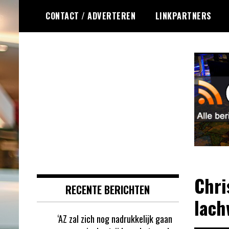
Ga
CONTACT / ADVERTEREN
LINKPARTNERS
naar
de
inhoud
Dagelijks het laatste gokkasten en
Gokkasten RSS
fruitautomaten nieuws voor jou
verzameld
Chri
RECENTE BERICHTEN
lach
‘AZ zal zich nog nadrukkelijk gaan