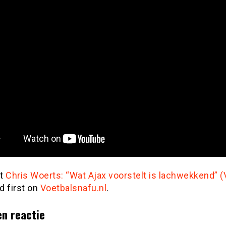
st
Chris Woerts: “Wat Ajax voorstelt is lachwekkend” 
d first on
Voetbalsnafu.nl
.
en reactie