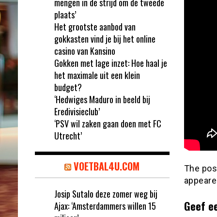
mengen in de strijd om de tweede
plaats’
Het grootste aanbod van
gokkasten vind je bij het online
casino van Kansino
Gokken met lage inzet: Hoe haal je
het maximale uit een klein
budget?
‘Hedwiges Maduro in beeld bij
Eredivisieclub’
‘PSV wil zaken gaan doen met FC
Utrecht’
VOETBAL4U.COM
The po
appeare
Josip Sutalo deze zomer weg bij
Geef e
Ajax: ‘Amsterdammers willen 15