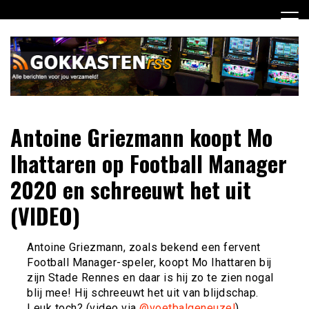
Ga
naar
de
inhoud
Dagelijks het laatste gokkasten en fruitautomaten nieuws
Gokkasten RSS
Antoine Griezmann koopt Mo
voor jou verzameld
Ihattaren op Football Manager
2020 en schreeuwt het uit
(VIDEO)
Antoine Griezmann, zoals bekend een fervent
Football Manager-speler, koopt Mo Ihattaren bij
zijn Stade Rennes en daar is hij zo te zien nogal
blij mee! Hij schreeuwt het uit van blijdschap.
Leuk toch? (video via
@voetbalgeneuzel
)