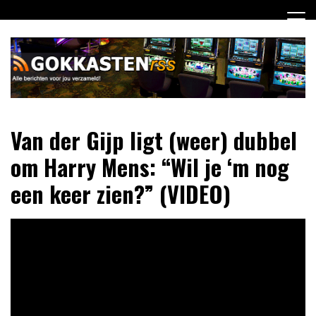
Ga
naar
de
inhoud
Dagelijks het laatste gokkasten en fruitautomaten nieuws
Gokkasten RSS
Van der Gijp ligt (weer) dubbel
voor jou verzameld
om Harry Mens: “Wil je ‘m nog
een keer zien?” (VIDEO)