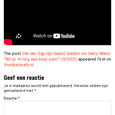
The post
Van der Gijp ligt (weer) dubbel om Harry Mens:
“Wil je ‘m nog een keer zien?” (VIDEO)
appeared first on
Voetbalsnafu.nl
.
Geef een reactie
Je e-mailadres wordt niet gepubliceerd.
Vereiste velden zijn
gemarkeerd met
*
Reactie
*