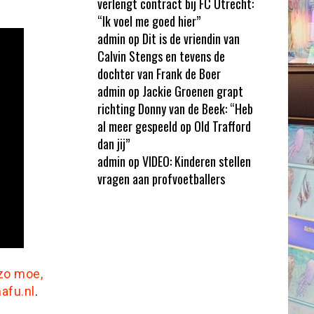
verlengt contract bij FC Utrecht:
“Ik voel me goed hier”
admin
op
Dit is de vriendin van
Calvin Stengs en tevens de
dochter van Frank de Boer
admin
op
Jackie Groenen grapt
richting Donny van de Beek: “Heb
al meer gespeeld op Old Trafford
dan jij”
admin
op
VIDEO: Kinderen stellen
vragen aan profvoetballers
 zo moe,
afu.nl
.