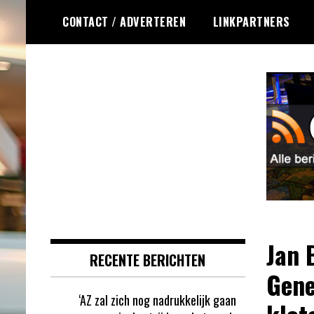
Ga
CONTACT / ADVERTEREN
LINKPARTNERS
naar
de
inhoud
Dagelijks het laatste gokkasten en
Gokkasten RSS
fruitautomaten nieuws voor jou
verzameld
Jan 
RECENTE BERICHTEN
Gene
‘AZ zal zich nog nadrukkelijk gaan