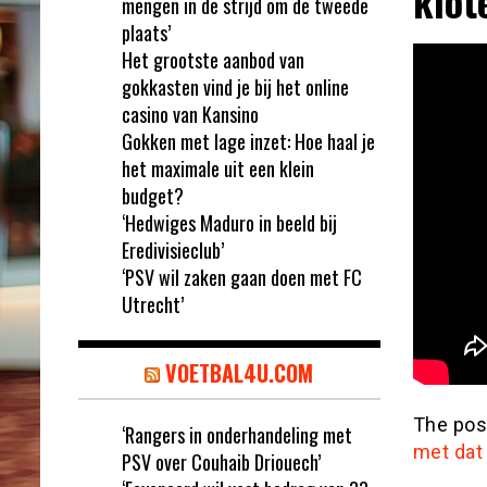
klot
mengen in de strijd om de tweede
plaats’
Het grootste aanbod van
gokkasten vind je bij het online
casino van Kansino
Gokken met lage inzet: Hoe haal je
het maximale uit een klein
budget?
‘Hedwiges Maduro in beeld bij
Eredivisieclub’
‘PSV wil zaken gaan doen met FC
Utrecht’
VOETBAL4U.COM
The po
‘Rangers in onderhandeling met
met dat 
PSV over Couhaib Driouech’