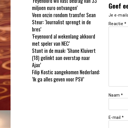
‘Feyenoord wil vast bedrag van 33
Geef e
miljoen euro ontvangen’
Veen onzin rondom transfer Sean
Je e-mail
Steur: ‘Journalist sprengt in de
Reactie
*
bres’
‘Feyenoord al wekenlang akkoord
met speler van NEC’
Stunt in de maak: ‘Shane Kluivert
(18) gelinkt aan overstap naar
Ajax’
Filip Kostic aangekomen Nederland:
‘Ik ga alles geven voor PSV’
Naam
*
E-mail
*